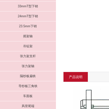
33mmT型下销
24mmT型下销
23.5mm下销
摇架轴
吊锭架
张力架支杆
张力架轴
隔纱板扁铁
产品说明
导纱板三角铁
车面板
风管尾端