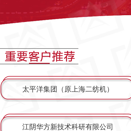
太平洋集团（原上海二纺机）
江阴华方新技术科研有限公司