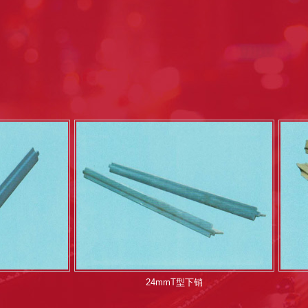
24mmT型下销