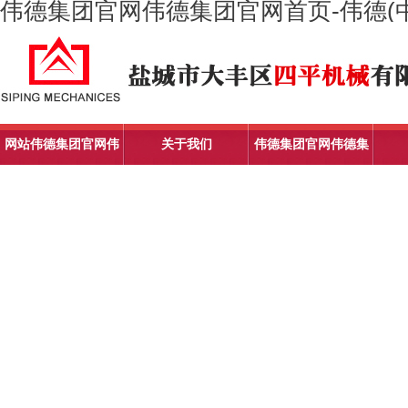
伟德集团官网伟德集团官网首页-伟德(中
网站伟德集团官网伟
关于我们
伟德集团官网伟德集
德集团官网首页-伟德
团官网首页-伟德(中
(中国)
国)