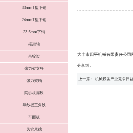
33mmT型下销
24mmT型下销
23.5mm下销
摇架轴
大丰市四平机械有限责任公司
吊锭架
分享到：
张力架支杆
上一篇：
机械设备产业竞争日益
张力架轴
隔纱板扁铁
导纱板三角铁
车面板
风管尾端